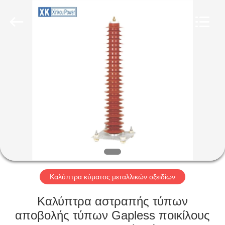
EQUIPMENT
CO.,LTD.
All
Rights
Reserved.
Developed
by
ECER
ΣΠΊΤΙ
ΠΡΟΪΌΝΤΑ
ΠΕΡΊΠΟΥ
ΕΜΕΊΣ
ΓΎΡΟΣ
ΕΡΓΟΣΤΑΣΊΩΝ
Καλύπτρα κύματος μεταλλικών οξειδίων
Καλύπτρα αστραπής τύπων
ΠΟΙΟΤΙΚΌΣ
αποβολής τύπων Gapless ποικίλους