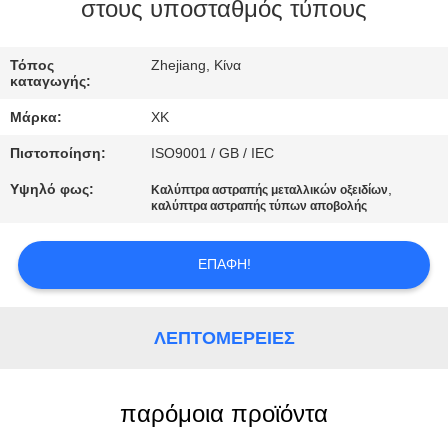
ΈΛΕΓΧΟΣ
στους υποσταθμός τύπους
ΜΑΣ
Τόπος
Zhejiang, Κίνα
καταγωγής:
ΕΛΆΤΕ
Μάρκα:
XK
ΣΕ
Πιστοποίηση:
ISO9001 / GB / IEC
ΕΠΑΦΉ
Υψηλό φως:
,
Καλύπτρα αστραπής μεταλλικών οξειδίων
ΜΕ
καλύπτρα αστραπής τύπων αποβολής
ΖΗΤΉΣΤΕ
ΕΠΑΦΉ!
ΈΝΑ
ΑΠΌΣΠΑΣΜΑ
ΛΕΠΤΟΜΈΡΕΙΕΣ
SITEMAP
παρόμοια προϊόντα