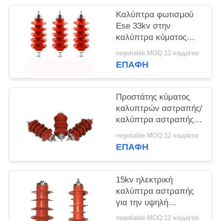
PRIVACY
Καλύπτρα φωτισμού
POLICY
Ese 33kv στην
καλύπτρα κύματος
δύναμης γραμμών
negotiable MOQ:12 κομμάτια
μετασχηματιστών/
ΕΠΑΦΉ
μετάδοσης
Προστάτης κύματος
καλυπτρών αστραπής/
καλύπτρα αστραπής
Mov με να
negotiable MOQ:12 κομμάτια
τοποθετήσει -
ΕΠΑΦΉ
υποστήριγμα
15kv ηλεκτρική
καλύπτρα αστραπής
για την υψηλή
προστασία
negotiable MOQ:12 κομμάτια