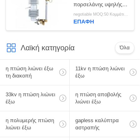
πορσελάνης υψηλής
τάσης πρότυπα
negotiable MOQ:50 Κομμάτι / Τεμάχια
διακοπής
ΕΠΑΦΉ
Λαϊκή κατηγορία
Όλα
η πτώση λιώνει έξω
11kv η πτώση λιώνει
τη διακοπή
έξω
33kv η πτώση λιώνει
η πτώση αποβολής
έξω
λιώνει έξω
η πολυμερής πτώση
gapless καλύπτρα
λιώνει έξω
αστραπής