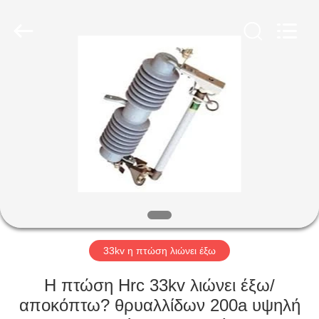
EQUIPMENT
CO.,LTD.
All
Rights
Reserved.
Developed
by
ECER
ΣΠΊΤΙ
ΠΡΟΪΌΝΤΑ
ΠΕΡΊΠΟΥ
ΕΜΕΊΣ
ΓΎΡΟΣ
ΕΡΓΟΣΤΑΣΊΩΝ
33kv η πτώση λιώνει έξω
Η πτώση Hrc 33kv λιώνει έξω/
ΠΟΙΟΤΙΚΌΣ
αποκόπτω? θρυαλλίδων 200a υψηλή