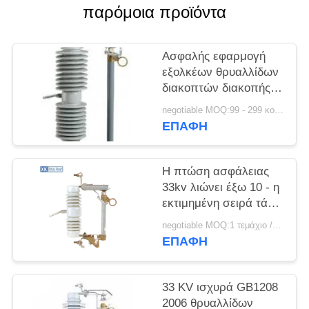
PRIVACY
παρόμοια προϊόντα
POLICY
Ασφαλής εφαρμογή
εξολκέων θρυαλλίδων
διακοπτών διακοπής
υψηλής τάσης λιωμένη
negotiable MOQ:99 - 299 κομμάτια
κασέτα
ΕΠΑΦΉ
Η πτώση ασφάλειας
33kv λιώνει έξω 10 - η
εκτιμημένη σειρά τάση
15KV μπορεί να είναι
negotiable MOQ:1 τεμάχιο / Τεμάχια
διαθέσιμη
ΕΠΑΦΉ
33 KV ισχυρά GB1208
2006 θρυαλλίδων