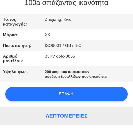
ΈΛΕΓΧΟΣ
100a σπάζοντας ικανότητα
ΜΑΣ
Τόπος
Zhejiang, Κίνα
καταγωγής:
ΕΛΆΤΕ
Μάρκα:
XK
ΣΕ
Πιστοποίηση:
ISO9001 / GB / IEC
ΕΠΑΦΉ
Αριθμό
33KV dofc-0855
ΜΕ
μοντέλου:
Υψηλό φως:
,
200 amp που αποκόπτουν
ΖΗΤΉΣΤΕ
σύνδεση θρυαλλίδων που αποκόπτει
ΈΝΑ
ΕΠΑΦΉ!
ΑΠΌΣΠΑΣΜΑ
SITEMAP
ΛΕΠΤΟΜΈΡΕΙΕΣ