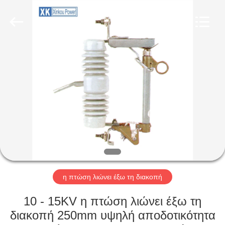
EQUIPMENT
CO.,LTD.
All
Rights
Reserved.
Developed
by
ECER
ΣΠΊΤΙ
ΠΡΟΪΌΝΤΑ
ΠΕΡΊΠΟΥ
ΕΜΕΊΣ
ΓΎΡΟΣ
ΕΡΓΟΣΤΑΣΊΩΝ
η πτώση λιώνει έξω τη διακοπή
10 - 15KV η πτώση λιώνει έξω τη
ΠΟΙΟΤΙΚΌΣ
διακοπή 250mm υψηλή αποδοτικότητα