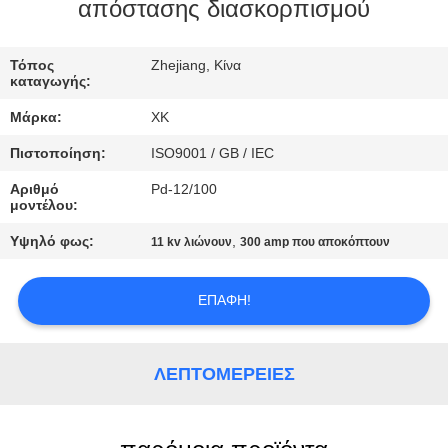
ΈΛΕΓΧΟΣ
απόστασης διασκορπισμού
ΜΑΣ
Τόπος
Zhejiang, Κίνα
καταγωγής:
ΕΛΆΤΕ
Μάρκα:
XK
ΣΕ
Πιστοποίηση:
ISO9001 / GB / IEC
ΕΠΑΦΉ
Αριθμό
Pd-12/100
ΜΕ
μοντέλου:
Υψηλό φως:
,
11 kv λιώνουν
300 amp που αποκόπτουν
ΖΗΤΉΣΤΕ
ΈΝΑ
ΕΠΑΦΉ!
ΑΠΌΣΠΑΣΜΑ
ΛΕΠΤΟΜΈΡΕΙΕΣ
SITEMAP