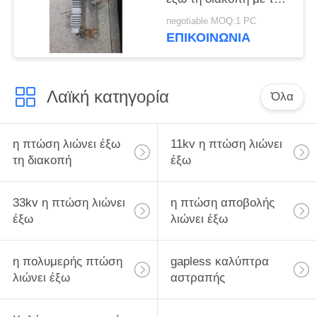
extingquishing αίθουσα
negotiable MOQ:1 PC
τόξων
ΕΠΙΚΟΙΝΩΝΊΑ
Λαϊκή κατηγορία
Όλα
η πτώση λιώνει έξω
11kv η πτώση λιώνει
τη διακοπή
έξω
33kv η πτώση λιώνει
η πτώση αποβολής
έξω
λιώνει έξω
η πολυμερής πτώση
gapless καλύπτρα
λιώνει έξω
αστραπής