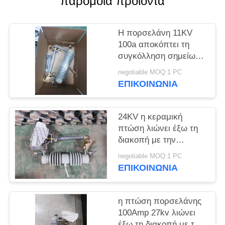
παρόμοια προϊόντα
PRIVACY
POLICY
Η πορσελάνη 11KV
100a αποκόπτει τη
συγκόλληση σημείων
θρυαλλίδων 540
negotiable MOQ:1 PC
διασκορπισμός
ΕΠΙΚΟΙΝΩΝΊΑ
24KV η κεραμική
πτώση λιώνει έξω τη
διακοπή με την
αίθουσα Extingquishing
negotiable MOQ:1 PC
τόξων
ΕΠΙΚΟΙΝΩΝΊΑ
η πτώση πορσελάνης
100Amp 27kv λιώνει
έξω τη διακοπή με τη